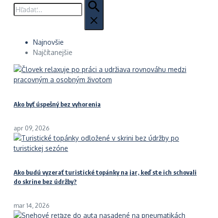
Hľadať:
Najnovšie
Najčítanejšie
Ako byť úspešný bez vyhorenia
apr 09, 2026
Ako budú vyzerať turistické topánky na jar, keď ste ich schovali
do skrine bez údržby?
mar 14, 2026