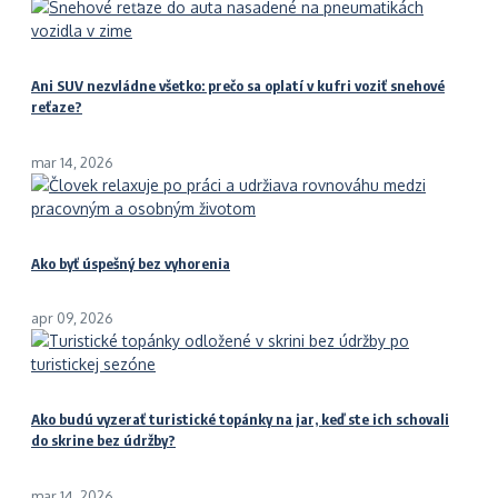
Ani SUV nezvládne všetko: prečo sa oplatí v kufri voziť snehové
reťaze?
mar 14, 2026
Ako byť úspešný bez vyhorenia
apr 09, 2026
Ako budú vyzerať turistické topánky na jar, keď ste ich schovali
do skrine bez údržby?
mar 14, 2026