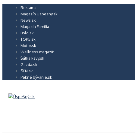
Preskočiť
Reklama
na
Magazín Uspesny.sk
obsah
News.sk
Magazín Família
Bold.sk
TOP5.sk
Motor.sk
Wellness magazín
Šálka kávy.sk
Gazda.sk
SEN.sk
Pekné bývanie.sk