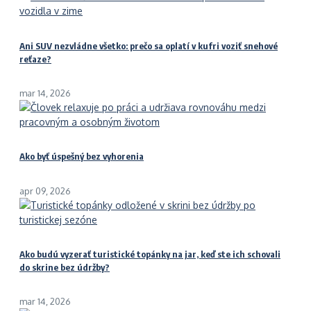
Ani SUV nezvládne všetko: prečo sa oplatí v kufri voziť snehové
reťaze?
mar 14, 2026
Ako byť úspešný bez vyhorenia
apr 09, 2026
Ako budú vyzerať turistické topánky na jar, keď ste ich schovali
do skrine bez údržby?
mar 14, 2026