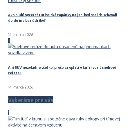
Ako budú vyzerať turistické topánky na jar, keď ste ich schovali
do skrine bez údržby?
14. marca 2026
3
Ani SUV nezvládne všetko: prečo sa oplatí v kufri voziť snehové
reťaze?
14. marca 2026
Vyberáme pre vás
1