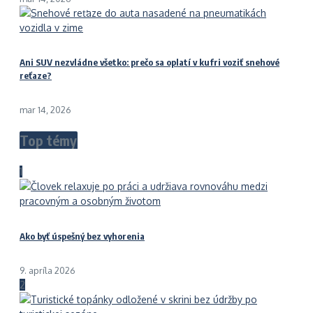
Ani SUV nezvládne všetko: prečo sa oplatí v kufri voziť snehové
reťaze?
mar 14, 2026
Top témy
1
Ako byť úspešný bez vyhorenia
9. apríla 2026
2