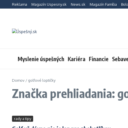
Preskočiť na obsah
Reklama
Magazín Uspesny.sk
News.sk
Magazín Família
Bol
Myslenie úspešných
Kariéra
Financie
Sebav
Domov
/
golfové loptičky
Značka prehliadania: go
rady a tipy