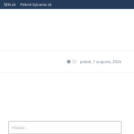
SEN.sk
Pekné bývanie.sk
piatok, 7 augusta, 2026
Hľadať: