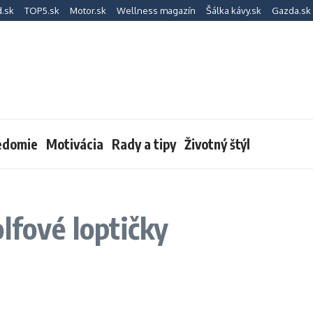
d.sk
TOP5.sk
Motor.sk
Wellness magazín
Šálka kávy.sk
Gazda.sk
edomie
Motivácia
Rady a tipy
Životný štýl
lfové loptičky