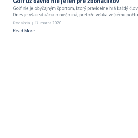
Golf už dávno nie je len pre zbohatlíkov
Golf nie je obyčajným športom, ktorý pravidelne hrá každý člove
Dnes je však situácia o niečo iná, pretože vďaka veľkému počtu.
Redakcia
17. marca 2020
Read More