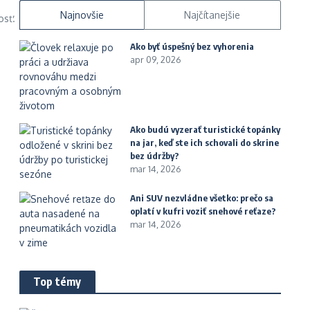
Najnovšie
Najčítanejšie
osť.
Ako byť úspešný bez vyhorenia
apr 09, 2026
Ako budú vyzerať turistické topánky
na jar, keď ste ich schovali do skrine
bez údržby?
mar 14, 2026
Ani SUV nezvládne všetko: prečo sa
oplatí v kufri voziť snehové reťaze?
mar 14, 2026
Top témy