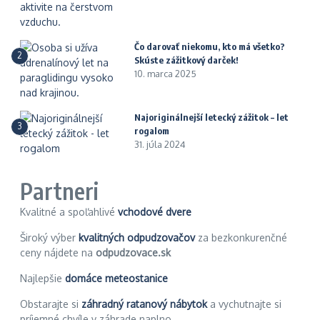
Čo darovať niekomu, kto má všetko?
2
Skúste zážitkový darček!
10. marca 2025
Najoriginálnejší letecký zážitok – let
3
rogalom
31. júla 2024
Partneri
Kvalitné a spoľahlivé
vchodové dvere
Široký výber
kvalitných odpudzovačov
za bezkonkurenčné
ceny nájdete na
odpudzovace.sk
Najlepšie
domáce meteostanice
Obstarajte si
záhradný ratanový nábytok
a vychutnajte si
príjemné chvíle v záhrade naplno.