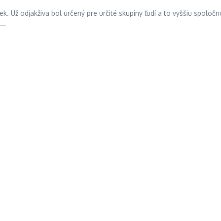
k. Už odjakživa bol určený pre určité skupiny ľudí a to vyššiu spoločn
..