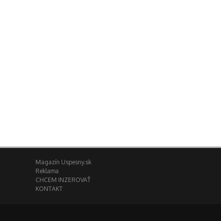
Magazín Uspesny.sk
Reklama
CHCEM INZEROVAŤ
KONTAKT