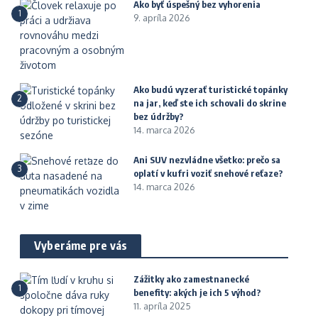
Ako byť úspešný bez vyhorenia
1
9. apríla 2026
Ako budú vyzerať turistické topánky
2
na jar, keď ste ich schovali do skrine
bez údržby?
14. marca 2026
Ani SUV nezvládne všetko: prečo sa
3
oplatí v kufri voziť snehové reťaze?
14. marca 2026
Vyberáme pre vás
Zážitky ako zamestnanecké
1
benefity: akých je ich 5 výhod?
11. apríla 2025