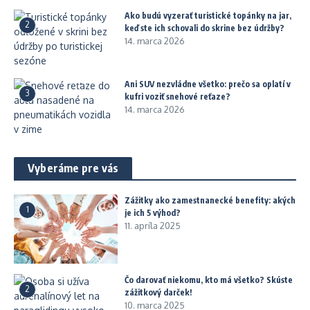
Ako budú vyzerať turistické topánky na jar,
2
keď ste ich schovali do skrine bez údržby?
14. marca 2026
Ani SUV nezvládne všetko: prečo sa oplatí v
3
kufri voziť snehové reťaze?
14. marca 2026
Vyberáme pre vás
Zážitky ako zamestnanecké benefity: akých
1
je ich 5 výhod?
11. apríla 2025
Čo darovať niekomu, kto má všetko? Skúste
2
zážitkový darček!
10. marca 2025