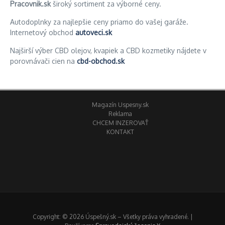
Pracovnik.sk
široký sortiment za výborné ceny.
Autodoplnky za najlepšie ceny priamo do vašej garáže.
Internetový obchod
autoveci.sk
Najširší výber CBD olejov, kvapiek a CBD kozmetiky nájdete v
porovnávači cien na
cbd-obchod.sk
Magazín Uspesny.sk
Reklama
CHCEM INZEROVAŤ
KONTAKT
Copyright: © 2026 Úspešný.sk – Všetky práva vyhradené. |