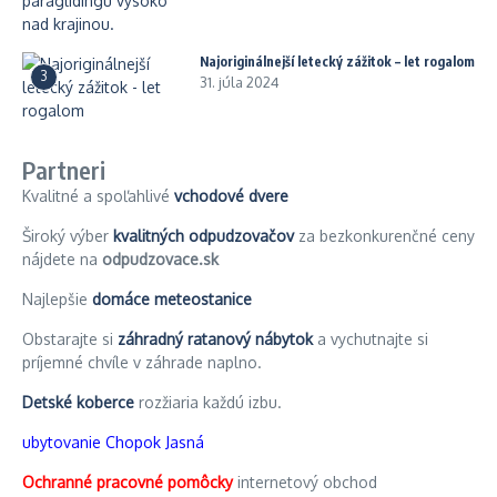
Najoriginálnejší letecký zážitok – let rogalom
3
31. júla 2024
Partneri
Kvalitné a spoľahlivé
vchodové dvere
Široký výber
kvalitných odpudzovačov
za bezkonkurenčné ceny
nájdete na
odpudzovace.sk
Najlepšie
domáce meteostanice
Obstarajte si
záhradný ratanový nábytok
a vychutnajte si
príjemné chvíle v záhrade naplno.
Detské koberce
rozžiaria každú izbu.
ubytovanie Chopok Jasná
Ochranné pracovné pomôcky
internetový obchod