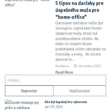
5 tipov na darčeky pre
úspešného muža pre
“home-office”
Darovanie darčekov môže byť
stresujúce, najmä keď chcete
obdarovať muža, ktorý má
pravdepodobne všetko. Ak
máte vo svojom živote
podnikateľa určite zabudnite na
čokolády a kvety. Ak chcete
darovať ni...
Redakcia
28. decembra 2021
Read More
Hľadať:
Najnovšie
Najčítanejšie
Ako byť úspešný bez vyhorenia
apr 09, 2026