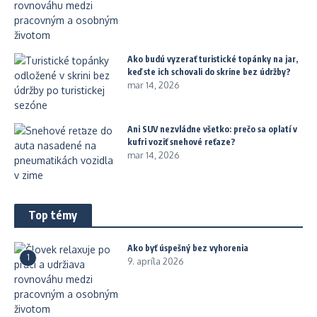
Ako budú vyzerať turistické topánky na jar,
keď ste ich schovali do skrine bez údržby?
mar 14, 2026
Ani SUV nezvládne všetko: prečo sa oplatí v
kufri voziť snehové reťaze?
mar 14, 2026
Top témy
Ako byť úspešný bez vyhorenia
1
9. apríla 2026