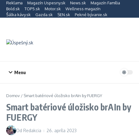
Preskočiť na obsah
Reklama
Magazín Uspesny.sk
News.sk
Magazín Família
Bold.sk
TOP5.sk
Motor.sk
Wellness magazín
Šálka kávy.sk
Gazda.sk
SEN.sk
Pekné bývanie.sk
Menu
Domov
/
Smart batériové úložisko brAIn by FUERGY
Smart batériové úložisko brAIn by
FUERGY
Od
Redakcia
26. apríla 2023