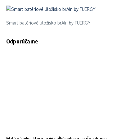
Smart batériové úložisko brAIn by FUERGY
Odporúčame
Malé návyky, ktoré majú veľký vplyv na vaše zdravie