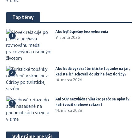
Top témy
Ako byť úspešný bez vyhorenia
1
9. apríla 2026
Ako budú vyzerať turistické topánky na jar,
2
keď ste ich schovali do skrine bez údržby?
14. marca 2026
Ani SUV nezvládne všetko: prečo sa oplatí v
3
kufri voziť snehové reťaze?
14. marca 2026
Vyberáme pre vás