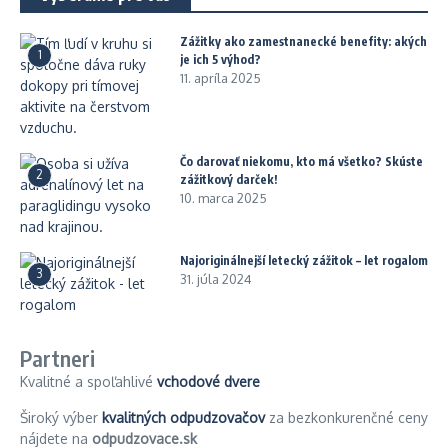
Zážitky ako zamestnanecké benefity: akých
1
je ich 5 výhod?
11. apríla 2025
Čo darovať niekomu, kto má všetko? Skúste
2
zážitkový darček!
10. marca 2025
Najoriginálnejší letecký zážitok – let rogalom
3
31. júla 2024
Partneri
Kvalitné a spoľahlivé
vchodové dvere
Široký výber
kvalitných odpudzovačov
za bezkonkurenčné ceny
nájdete na
odpudzovace.sk