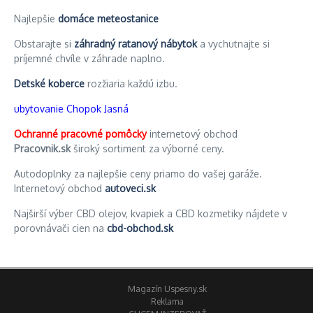
Najlepšie
domáce meteostanice
Obstarajte si
záhradný ratanový nábytok
a vychutnajte si
príjemné chvíle v záhrade naplno.
Detské koberce
rozžiaria každú izbu.
ubytovanie Chopok Jasná
Ochranné pracovné pomôcky
internetový obchod
Pracovnik.sk
široký sortiment za výborné ceny.
Autodoplnky za najlepšie ceny priamo do vašej garáže.
Internetový obchod
autoveci.sk
Najširší výber CBD olejov, kvapiek a CBD kozmetiky nájdete v
porovnávači cien na
cbd-obchod.sk
Magazín Uspesny.sk
Reklama