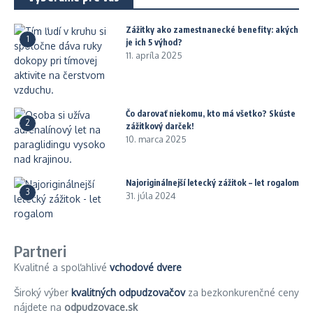
Zážitky ako zamestnanecké benefity: akých
1
je ich 5 výhod?
11. apríla 2025
Čo darovať niekomu, kto má všetko? Skúste
2
zážitkový darček!
10. marca 2025
Najoriginálnejší letecký zážitok – let rogalom
3
31. júla 2024
Partneri
Kvalitné a spoľahlivé
vchodové dvere
Široký výber
kvalitných odpudzovačov
za bezkonkurenčné ceny
nájdete na
odpudzovace.sk