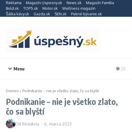
Preskočiť na obsah
Reklama
Magazín Uspesny.sk
News.sk
Magazín Família
Bold.sk
TOP5.sk
Motor.sk
Wellness magazín
Šálka kávy.sk
Gazda.sk
SEN.sk
Pekné bývanie.sk
Menu
Domov
/
Podnikanie – nie je všetko zlato, čo sa blyští
Podnikanie – nie je všetko zlato,
čo sa blyští
Od
Redakcia
6. marca 2023