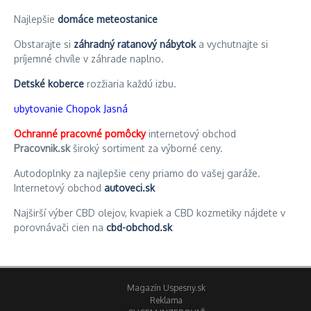
Najlepšie
domáce meteostanice
Obstarajte si
záhradný ratanový nábytok
a vychutnajte si
príjemné chvíle v záhrade naplno.
Detské koberce
rozžiaria každú izbu.
ubytovanie Chopok Jasná
Ochranné pracovné pomôcky
internetový obchod
Pracovnik.sk
široký sortiment za výborné ceny.
Autodoplnky za najlepšie ceny priamo do vašej garáže.
Internetový obchod
autoveci.sk
Najširší výber CBD olejov, kvapiek a CBD kozmetiky nájdete v
porovnávači cien na
cbd-obchod.sk
Magazín Uspesny.sk
Reklama