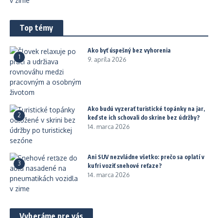
Top témy
Ako byť úspešný bez vyhorenia
1
9. apríla 2026
Ako budú vyzerať turistické topánky na jar,
2
keď ste ich schovali do skrine bez údržby?
14. marca 2026
Ani SUV nezvládne všetko: prečo sa oplatí v
3
kufri voziť snehové reťaze?
14. marca 2026
Vyberáme pre vás