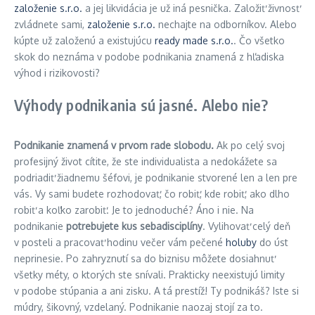
založenie s.r.o.
a jej likvidácia je už iná pesnička. Založiť živnosť
zvládnete sami,
založenie s.r.o.
nechajte na odborníkov. Alebo
kúpte už založenú a existujúcu
ready made s.r.o.
. Čo všetko
skok do neznáma v podobe podnikania znamená z hľadiska
výhod i rizikovosti?
Výhody podnikania sú jasné. Alebo nie?
Podnikanie znamená v prvom rade slobodu.
Ak po celý svoj
profesijný život cítite, že ste individualista a nedokážete sa
podriadiť žiadnemu šéfovi, je podnikanie stvorené len a len pre
vás. Vy sami budete rozhodovať, čo robiť, kde robiť, ako dlho
robiť a koľko zarobiť. Je to jednoduché? Áno i nie. Na
podnikanie
potrebujete kus sebadisciplíny
. Vylihovať celý deň
v posteli a pracovať hodinu večer vám pečené
holuby
do úst
neprinesie. Po zahryznutí sa do biznisu môžete dosiahnuť
všetky méty, o ktorých ste snívali. Prakticky neexistujú limity
v podobe stúpania a ani zisku. A tá prestíž! Ty podnikáš? Iste si
múdry, šikovný, vzdelaný. Podnikanie naozaj stojí za to.