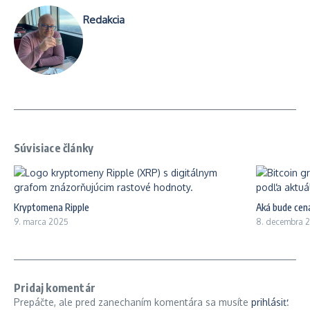
Redakcia
Súvisiace články
Kryptomena Ripple
Aká bude cena
9. marca 2025
8. decembra 
Pridaj komentár
Prepáčte, ale pred zanechaním komentára sa musíte
prihlásiť
.