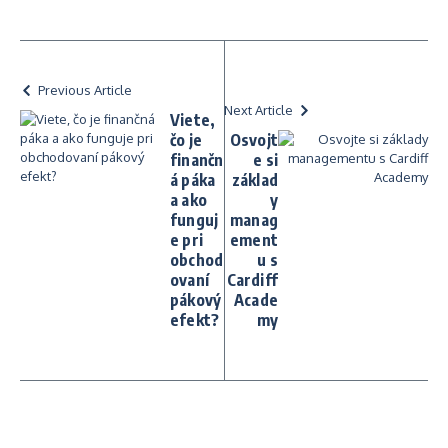
Previous Article
Next Article
Viete,
čo je
Osvojt
finančn
e si
á páka
základ
a ako
y
funguj
manag
e pri
ement
obchod
u s
ovaní
Cardiff
pákový
Acade
efekt?
my