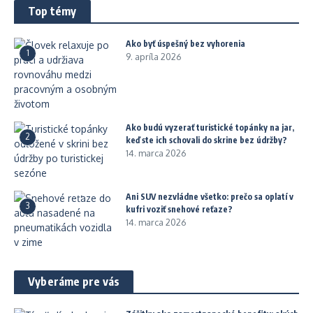
Top témy
Ako byť úspešný bez vyhorenia
1
9. apríla 2026
Ako budú vyzerať turistické topánky na jar,
2
keď ste ich schovali do skrine bez údržby?
14. marca 2026
Ani SUV nezvládne všetko: prečo sa oplatí v
3
kufri voziť snehové reťaze?
14. marca 2026
Vyberáme pre vás