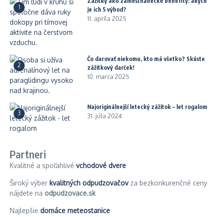
Zážitky ako zamestnanecké benefity: akých
1
je ich 5 výhod?
11. apríla 2025
Čo darovať niekomu, kto má všetko? Skúste
2
zážitkový darček!
10. marca 2025
Najoriginálnejší letecký zážitok – let rogalom
3
31. júla 2024
Partneri
Kvalitné a spoľahlivé
vchodové dvere
Široký výber
kvalitných odpudzovačov
za bezkonkurenčné ceny
nájdete na
odpudzovace.sk
Najlepšie
domáce meteostanice