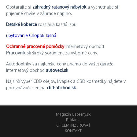
Obstarajte si
záhradný ratanový nábytok
a vychutnajte si
príjemné chvíle v záhrade naplno.
Detské koberce
rozžiaria každú izbu.
ubytovanie Chopok Jasná
Ochranné pracovné pomôcky
internetový obchod
Pracovnik.sk
široký sortiment za výborné ceny.
Autodoplnky za najlepšie ceny priamo do vašej garáže.
Internetový obchod
autoveci.sk
Najširší výber CBD olejov, kvapiek a CBD kozmetiky nájdete v
porovnávači cien na
cbd-obchod.sk
Magazín Uspesny.sk
Reklama
CHCEM INZEROVAŤ
KONTAKT