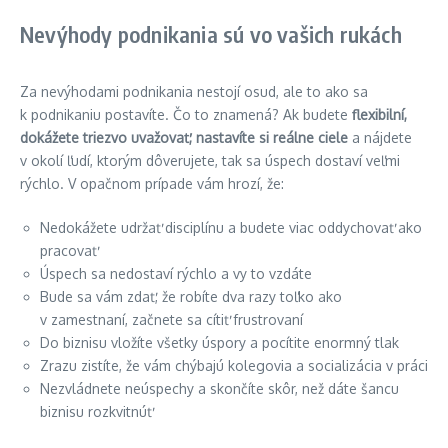
Nevýhody podnikania sú vo vašich rukách
Za nevýhodami podnikania nestojí osud, ale to ako sa
k podnikaniu postavíte. Čo to znamená? Ak budete
flexibilní,
dokážete triezvo uvažovať, nastavíte si reálne ciele
a nájdete
v okolí ľudí, ktorým dôverujete, tak sa úspech dostaví veľmi
rýchlo. V opačnom prípade vám hrozí, že:
Nedokážete udržať disciplínu a budete viac oddychovať ako
pracovať
Úspech sa nedostaví rýchlo a vy to vzdáte
Bude sa vám zdať, že robíte dva razy toľko ako
v zamestnaní, začnete sa cítiť frustrovaní
Do biznisu vložíte všetky úspory a pocítite enormný tlak
Zrazu zistíte, že vám chýbajú kolegovia a socializácia v práci
Nezvládnete neúspechy a skončíte skôr, než dáte šancu
biznisu rozkvitnúť