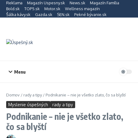
Preskočiť na obsah
Reklama
Magazín Uspesny.sk
News.sk
Magazín Família
Bold.sk
TOP5.sk
Motor.sk
Wellness magazín
Šálka kávy.sk
Gazda.sk
SEN.sk
Pekné bývanie.sk
Menu
Domov
/
rady a tipy
/
Podnikanie – nie je všetko zlato, čo sa blyští
Myslenie úspešných
rady a tipy
Podnikanie – nie je všetko zlato,
čo sa blyští