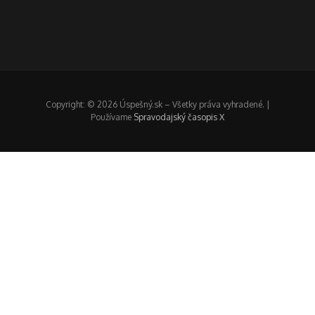
Copyright: © 2026 Úspešný.sk – Všetky práva vyhradené. |
Používame
Spravodajský časopis X