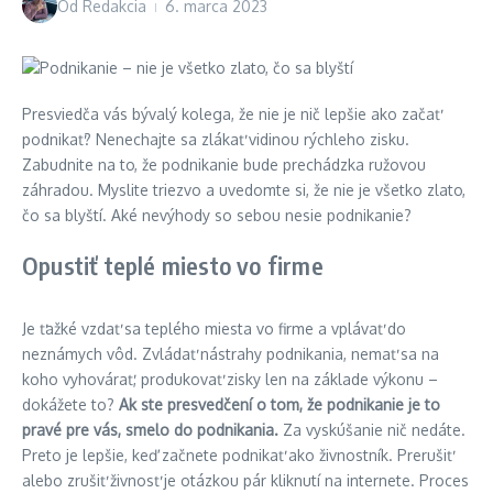
Od
Redakcia
6. marca 2023
Presviedča vás bývalý kolega, že nie je nič lepšie ako začať
podnikať? Nenechajte sa zlákať vidinou rýchleho zisku.
Zabudnite na to, že podnikanie bude prechádzka ružovou
záhradou. Myslite triezvo a uvedomte si, že nie je všetko zlato,
čo sa blyští. Aké nevýhody so sebou nesie podnikanie?
Opustiť teplé miesto vo firme
Je ťažké vzdať sa teplého miesta vo firme a vplávať do
neznámych vôd. Zvládať nástrahy podnikania, nemať sa na
koho vyhovárať, produkovať zisky len na základe výkonu –
dokážete to?
Ak ste presvedčení o tom, že podnikanie je to
pravé pre vás, smelo do podnikania.
Za vyskúšanie nič nedáte.
Preto je lepšie, keď začnete podnikať ako živnostník. Prerušiť
alebo zrušiť živnosť je otázkou pár kliknutí na internete. Proces