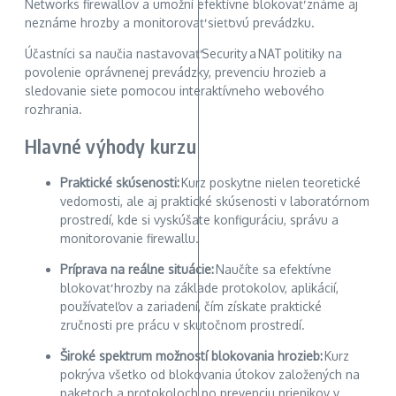
Networks firewallov a umožní efektívne blokovať známe aj
neznáme hrozby a monitorovať sieťovú prevádzku.
Účastníci sa naučia nastavovať Security a NAT politiky na
povolenie oprávnenej prevádzky, prevenciu hrozieb a
sledovanie siete pomocou interaktívneho webového
rozhrania.
Hlavné výhody kurzu
Praktické skúsenosti:
Kurz poskytne nielen teoretické
vedomosti, ale aj praktické skúsenosti v laboratórnom
prostredí, kde si vyskúšate konfiguráciu, správu a
monitorovanie firewallu.
Príprava na reálne situácie:
Naučíte sa efektívne
blokovať hrozby na základe protokolov, aplikácií,
používateľov a zariadení, čím získate praktické
zručnosti pre prácu v skutočnom prostredí.
Široké spektrum možností blokovania hrozieb:
Kurz
pokrýva všetko od blokovania útokov založených na
paketoch a protokoloch po prevenciu prienikov v