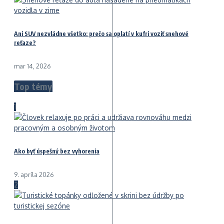
Ani SUV nezvládne všetko: prečo sa oplatí v kufri voziť snehové
reťaze?
mar 14, 2026
Top témy
1
Ako byť úspešný bez vyhorenia
9. apríla 2026
2