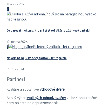
11. apríla 2025
2
Čo darovať niekomu, kto má všetko? Skúste zážitkový darček!
10. marca 2025
3
Najoriginálnejší letecký zážitok – let rogalom
31. júla 2024
Partneri
Kvalitné a spoľahlivé
vchodové dvere
Široký výber
kvalitných odpudzovačov
za bezkonkurenčné
ceny nájdete na
odpudzovace.sk