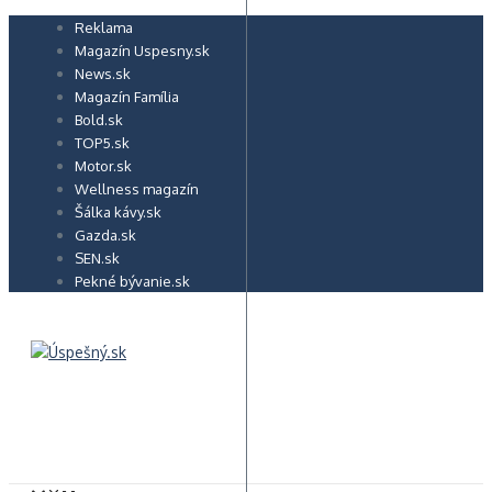
Preskočiť
Reklama
na
Magazín Uspesny.sk
obsah
News.sk
Magazín Família
Bold.sk
TOP5.sk
Motor.sk
Wellness magazín
Šálka kávy.sk
Gazda.sk
SEN.sk
Pekné bývanie.sk