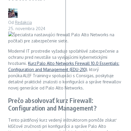
Od
Redakcia
25. novembra 2024
Moderné IT prostredie vyžaduje spoľahlivé zabezpečenie a
ochranu pred neustále sa vyvíjajúcimi kybernetickými
hrozbami.
Kurz Palo Alto Networks Firewall 10.0 Essentials:
Configuration and Management (EDU-210)
, ktorý
ponúka ALEF Training v spolupráci s Consigas, poskytuje
detailné praktické znalosti o konfigurácii a správe firewallov
novej generácie od Palo Alto Networks.
Prečo absolvovať kurz Firewall:
Configuration and Management?
Tento päťdňový kurz vedený inštruktorom pomôže získať
kľúčové zručnosti pri konfigurácii a správe Palo Alto