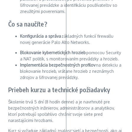
šifrovanej prevádzke a identifikáciu používateľov so
zneužitými povereniami.
Čo sa naučíte?
Konfigurácia a správa
základných funkcií firewallu
novej generácie Palo Alto Networks.
Blokovanie kybernetických hrozieb
pomocou Security
a NAT politík, s monitorovaním prevádzky a hrozieb.
Implementácia bezpečnostných profilov
na detekciu a
blokovanie hrozieb, vrátane hrozieb z neznámych
zdrojov a šifrovanej prevádzky.
Priebeh kurzu a technické požiadavky
Školenie trvá 5 dní (8 hodín denne) a je navrhnuté pre
bezpečnostných inžinierov, administrátorov a analytikov,
ktorí potrebujú spoľahlivo chrániť svoje siete pred
narastajúcimi hrozbami.
Kurz si vyžaduje základnú znalosť sietí a bezpečnosti, ako aj