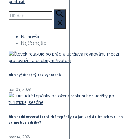
prihlásiť
.
Hľadať:
Najnovšie
Najčítanejšie
Ako byť úspešný bez vyhorenia
apr 09, 2026
Ako budú vyzerať turistické topánky na jar, keď ste ich schovali do
skrine bez údržby?
mar 14, 2026