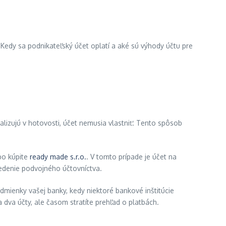
. Kedy sa podnikateľský účet oplatí a aké sú výhody účtu pre
ealizujú v hotovosti, účet nemusia vlastniť. Tento spôsob
bo kúpite
ready made s.r.o.
. V tomto prípade je účet na
edenie podvojného účtovníctva.
dmienky vašej banky, kedy niektoré bankové inštitúcie
 dva účty, ale časom stratíte prehľad o platbách.