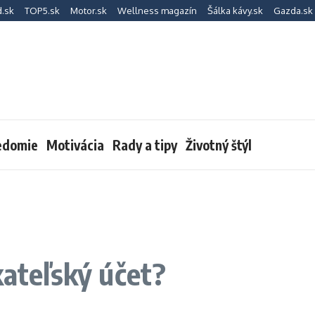
d.sk
TOP5.sk
Motor.sk
Wellness magazín
Šálka kávy.sk
Gazda.sk
edomie
Motivácia
Rady a tipy
Životný štýl
kateľský účet?