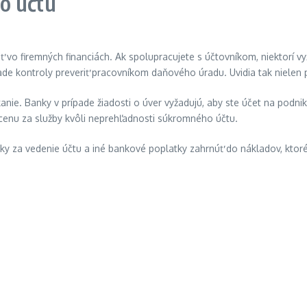
o účtu
o firemných financiách. Ak spolupracujete s účtovníkom, niektorí vyža
ade kontroly preveriť pracovníkom daňového úradu. Uvidia tak nielen p
ie. Banky v prípade žiadosti o úver vyžadujú, aby ste účet na podni
 cenu za služby kvôli neprehľadnosti súkromného účtu.
tky za vedenie účtu a iné bankové poplatky zahrnúť do nákladov, kto