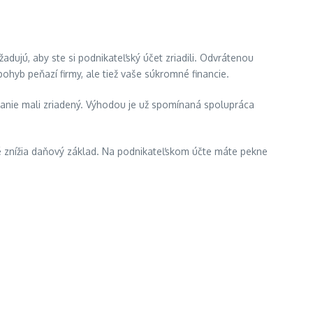
dujú, aby ste si podnikateľský účet zriadili. Odvrátenou
ohyb peňazí firmy, ale tiež vaše súkromné financie.
kanie mali zriadený. Výhodou je už spomínaná spolupráca
ré znížia daňový základ. Na podnikateľskom účte máte pekne