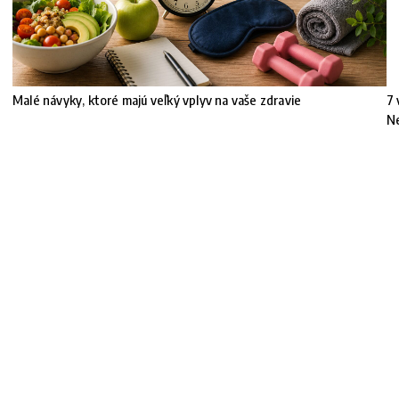
Malé návyky, ktoré majú veľký vplyv na vaše zdravie
7 
!
N