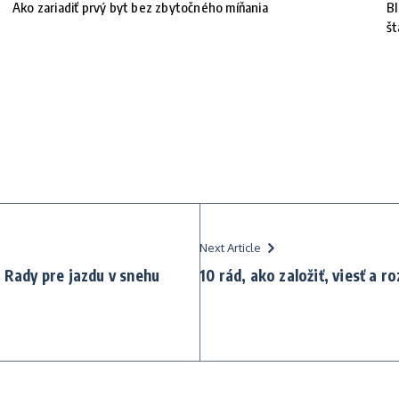
Ako zariadiť prvý byt bez zbytočného míňania
BI
št
Next Article
– Rady pre jazdu v snehu
10 rád, ako založiť, viesť a r