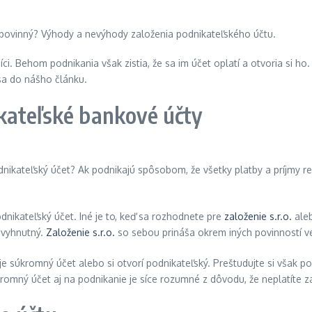
íci. Behom podnikania však zistia, že sa im účet oplatí a otvoria si ho
 sa do nášho článku.
kateľské bankové účty
odnikateľský účet? Ak podnikajú spôsobom, že všetky platby a príjmy r
nikateľský účet. Iné je to, keď sa rozhodnete pre
založenie s.r.o.
ale
evyhnutný.
Založenie s.r.o.
so sebou prináša okrem iných povinností v
e súkromný účet alebo si otvorí podnikateľský. Preštudujte si však po
omný účet aj na podnikanie je síce rozumné z dôvodu, že neplatíte za