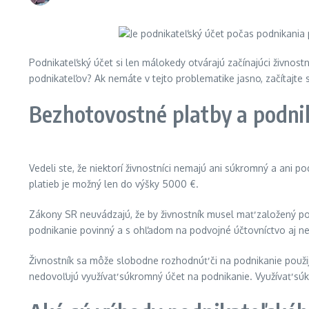
Podnikateľský účet si len málokedy otvárajú začínajúci živnostn
podnikateľov? Ak nemáte v tejto problematike jasno, začítajte
Bezhotovostné platby a podni
Vedeli ste, že niektorí živnostníci nemajú ani súkromný a ani p
platieb je možný len do výšky 5000 €.
Zákony SR neuvádzajú, že by živnostník musel mať založený pod
podnikanie povinný a s ohľadom na podvojné účtovníctvo aj n
Živnostník sa môže slobodne rozhodnúť či na podnikanie použij
nedovoľujú využívať súkromný účet na podnikanie. Využívať súkr