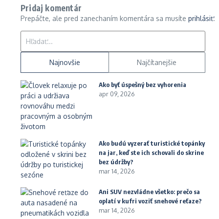
Pridaj komentár
Prepáčte, ale pred zanechaním komentára sa musíte
prihlásiť
.
Hľadať:
Najnovšie
Najčítanejšie
Ako byť úspešný bez vyhorenia
apr 09, 2026
Ako budú vyzerať turistické topánky
na jar, keď ste ich schovali do skrine
bez údržby?
mar 14, 2026
Ani SUV nezvládne všetko: prečo sa
oplatí v kufri voziť snehové reťaze?
mar 14, 2026