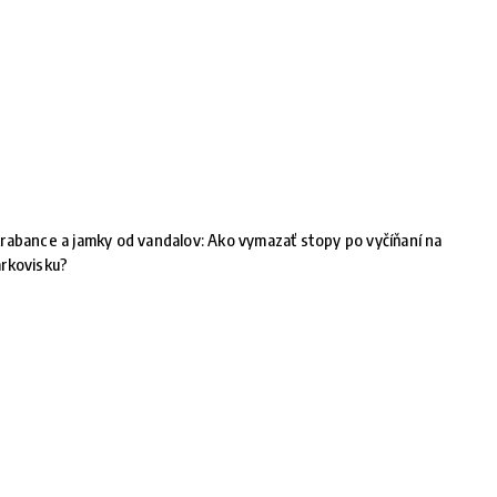
rabance a jamky od vandalov: Ako vymazať stopy po vyčíňaní na
rkovisku?