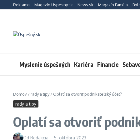
Preskočiť na obsah
Reklama
Magazín Uspesny.sk
News.sk
Magazín Família
Bol
Myslenie úspešných
Kariéra
Financie
Sebav
Domov
/
rady a tipy
/
Oplatí sa otvoriť podnikateľský účet?
rady a tipy
Oplatí sa otvoriť podni
Od
Redakcia
5. októbra 2023