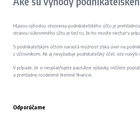
Aké sú výhody podnikateľskéh
Hlavou výhodou otvorenia podnikateľského účtu je prehľadnosť v
stranou súkromného účtu je tiež to, že ho musíte nechať v príp
S podnikateľským účtom narastá možnosť získa úver na podnikan
s účtovníkom. Ak aj nevyžaduje podnikateľský účet, iste navýši
V prípade, že si neuplatňujete paušálne výdavky, môžete popla
a prehľadne rozdelené firemné financie.
Odporúčame