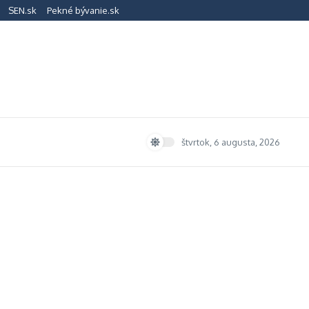
SEN.sk
Pekné bývanie.sk
štvrtok, 6 augusta, 2026