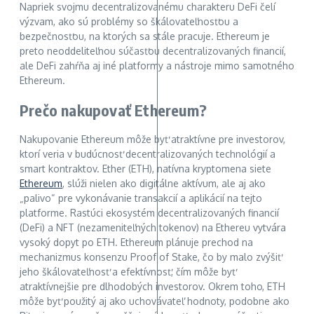
Napriek svojmu decentralizovanému charakteru DeFi čelí
výzvam, ako sú problémy so škálovateľnosťou a
bezpečnosťou, na ktorých sa stále pracuje. Ethereum je
preto neoddeliteľnou súčasťou decentralizovaných financií,
ale DeFi zahŕňa aj iné platformy a nástroje mimo samotného
Ethereum.
Prečo nakupovať Ethereum?
Nakupovanie Ethereum môže byť atraktívne pre investorov,
ktorí veria v budúcnosť decentralizovaných technológií a
smart kontraktov. Ether (ETH), natívna kryptomena siete
Ethereum
, slúži nielen ako digitálne aktívum, ale aj ako
„palivo“ pre vykonávanie transakcií a aplikácií na tejto
platforme. Rastúci ekosystém decentralizovaných financií
(DeFi) a NFT (nezameniteľných tokenov) na Ethereu vytvára
vysoký dopyt po ETH. Ethereum plánuje prechod na
mechanizmus konsenzu Proof of Stake, čo by malo zvýšiť
jeho škálovateľnosť a efektívnosť, čím môže byť
atraktívnejšie pre dlhodobých investorov. Okrem toho, ETH
môže byť použitý aj ako uchovávateľ hodnoty, podobne ako