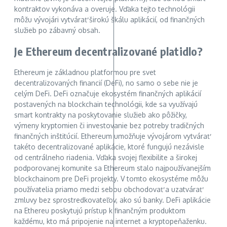
kontraktov vykonáva a overuje. Vďaka tejto technológii
môžu vývojári vytvárať širokú škálu aplikácií, od finančných
služieb po zábavný obsah.
Je Ethereum decentralizované platidlo?
Ethereum je základnou platformou pre svet
decentralizovaných financií (DeFi), no samo o sebe nie je
celým DeFi. DeFi označuje ekosystém finančných aplikácií
postavených na blockchain technológii, kde sa využívajú
smart kontrakty na poskytovanie služieb ako pôžičky,
výmeny kryptomien či investovanie bez potreby tradičných
finančných inštitúcií. Ethereum umožňuje vývojárom vytvárať
takéto decentralizované aplikácie, ktoré fungujú nezávisle
od centrálneho riadenia. Vďaka svojej flexibilite a širokej
podporovanej komunite sa Ethereum stalo najpoužívanejším
blockchainom pre DeFi projekty. V tomto ekosystéme môžu
používatelia priamo medzi sebou obchodovať a uzatvárať
zmluvy bez sprostredkovateľov, ako sú banky. DeFi aplikácie
na Ethereu poskytujú prístup k finančným produktom
každému, kto má pripojenie na internet a kryptopeňaženku.