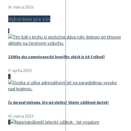
14. marca 2026
Vyberáme pre vás
1
Zážitky ako zamestnanecké benefity: akých je ich 5 výhod?
11. apríla 2025
2
Čo darovať niekomu, kto má všetko? Skúste zážitkový darček!
10. marca 2025
3