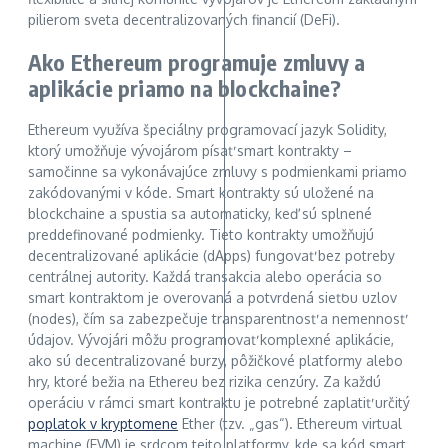
pilierom sveta decentralizovaných financií (DeFi).
Ako Ethereum programuje zmluvy a
aplikácie priamo na blockchaine?
Ethereum využíva špeciálny programovací jazyk Solidity,
ktorý umožňuje vývojárom písať smart kontrakty –
samočinne sa vykonávajúce zmluvy s podmienkami priamo
zakódovanými v kóde. Smart kontrakty sú uložené na
blockchaine a spustia sa automaticky, keď sú splnené
preddefinované podmienky. Tieto kontrakty umožňujú
decentralizované aplikácie (dApps) fungovať bez potreby
centrálnej autority. Každá transakcia alebo operácia so
smart kontraktom je overovaná a potvrdená sieťou uzlov
(nodes), čím sa zabezpečuje transparentnosť a nemennosť
údajov. Vývojári môžu programovať komplexné aplikácie,
ako sú decentralizované burzy, pôžičkové platformy alebo
hry, ktoré bežia na Ethereu bez rizika cenzúry. Za každú
operáciu v rámci smart kontraktu je potrebné zaplatiť určitý
poplatok v kryptomene
Ether (tzv. „gas“). Ethereum virtual
machine (EVM) je srdcom tejto platformy, kde sa kód smart