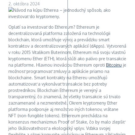
2. októbra 2024
Oplatí sa investovať do Ethereum? Ethereum je
decentralizovaná platforma založená na technológii
blockchain, ktorá umožňuje vývoj a prevádzku smart
kontraktov a decentralizovaných aplikácií (dApps). Vytvorená
v roku 2015 Vitalikom Buterinom, Ethereum má svoju vlastnú
kryptomenu Ether (ETH), ktorá slúži ako palivo pre transakcie
na platforme. Hlavnou inováciou Ethereum oproti
Bitcoinu
je
možnosť programovať zmluvy a aplikácie priamo na
blockchaine. Smart kontrakty na Ethereu umožňujú
automatizovať a vykonávať transakcie bez potreby
prostredníkov. Blockchain Ethereum je verejný a
transparentný, čo znamená, že všetky transakcie sú trvalo
zaznamenané a nezmeniteľné. Okrem kryptomeny Ether
platforma podporuje aj množstvo iných tokenov, vrátane
NFT (non-fungible tokens). Ethereum prechádza na
konsenzus mechanizmus Proof of Stake, čo by malo zlepšiť
jeho škálovateľnosť a ekologický vplyv. Vďaka svojej
flexibilite a silnej komunite vývojárov je Ethereum základným