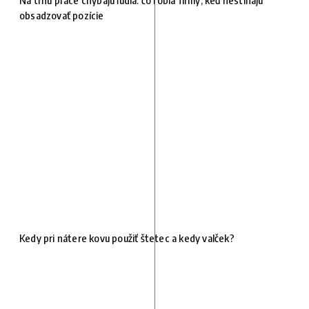
Na trhu práce chýbajú ľudia: čo robia firmy, keď nestíhajú
obsadzovať pozície
Kedy pri nátere kovu použiť štetec a kedy valček?