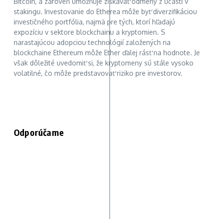
Bitcoin, a zároveň umožňuje získavať odmeny z účasti v
stakingu. Investovanie do Etherea môže byť diverzifikáciou
investičného portfólia, najmä pre tých, ktorí hľadajú
expozíciu v sektore blockchainu a kryptomien. S
narastajúcou adopciou technológií založených na
blockchaine Ethereum môže Ether ďalej rásť na hodnote. Je
však dôležité uvedomiť si, že kryptomeny sú stále vysoko
volatilné, čo môže predstavovať riziko pre investorov.
Odporúčame