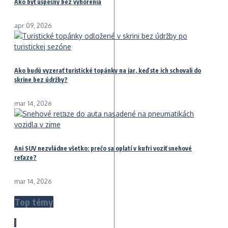
Ako byť úspešný bez vyhorenia
apr 09, 2026
Ako budú vyzerať turistické topánky na jar, keď ste ich schovali do
skrine bez údržby?
mar 14, 2026
Ani SUV nezvládne všetko: prečo sa oplatí v kufri voziť snehové
reťaze?
mar 14, 2026
Top témy
1