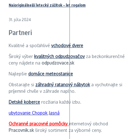
Najoriginálnejší letecký zážitok – let rogalom
31. júla 2024
Partneri
Kvalitné a spoľahlivé
vchodové dvere
Široký výber
kvalitných odpudzovačov
za bezkonkurenčné
ceny nájdete na
odpudzovace.sk
Najlepšie
domáce meteostanice
Obstarajte si
záhradný ratanový nábytok
a vychutnajte si
príjemné chvíle v záhrade naplno.
Detské koberce
rozžiaria každú izbu.
ubytovanie Chopok Jasná
Ochranné pracovné pomôcky
internetový obchod
Pracovnik.sk
široký sortiment za výborné ceny.