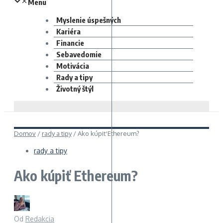
Menu
Myslenie úspešných
Kariéra
Financie
Sebavedomie
Motivácia
Rady a tipy
Životný štýl
Domov
/
rady a tipy
/
Ako kúpiť Ethereum?
rady a tipy
Ako kúpiť Ethereum?
Od
Redakcia