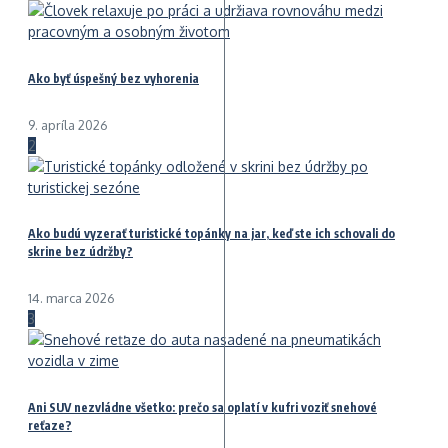
Ako byť úspešný bez vyhorenia
9. apríla 2026
2
Ako budú vyzerať turistické topánky na jar, keď ste ich schovali do
skrine bez údržby?
14. marca 2026
3
Ani SUV nezvládne všetko: prečo sa oplatí v kufri voziť snehové
reťaze?