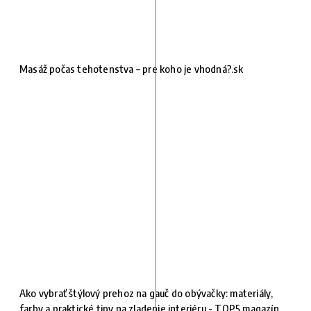
Masáž počas tehotenstva – pre koho je vhodná?.sk
Ako vybrať štýlový prehoz na gauč do obývačky: materiály,
farby a praktické tipy na zladenie interiéru - TOP5 magazín