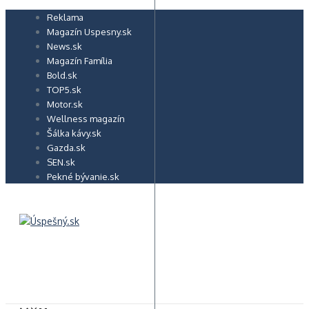
Preskočiť
Reklama
na
Magazín Uspesny.sk
obsah
News.sk
Magazín Família
Bold.sk
TOP5.sk
Motor.sk
Wellness magazín
Šálka kávy.sk
Gazda.sk
SEN.sk
Pekné bývanie.sk