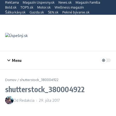
Preskočiť na obsah
Reklama
Magazín Uspesny.sk
News.sk
Magazín Família
Bold.sk
TOP5.sk
Motor.sk
Wellness magazín
Šálka kávy.sk
Gazda.sk
SEN.sk
Pekné bývanie.sk
Menu
Domov
/
shutterstock_380004922
shutterstock_380004922
Od
Redakcia
29. júla 2017