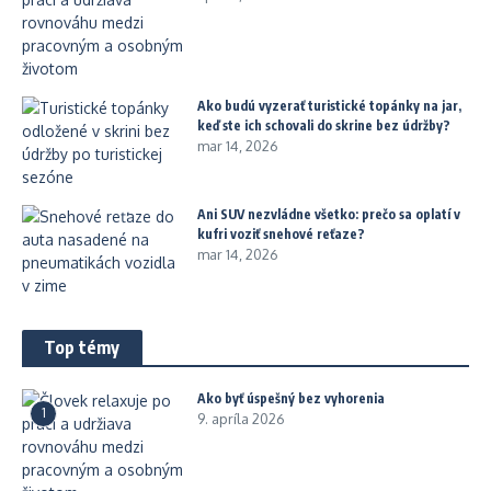
Ako budú vyzerať turistické topánky na jar,
keď ste ich schovali do skrine bez údržby?
mar 14, 2026
Ani SUV nezvládne všetko: prečo sa oplatí v
kufri voziť snehové reťaze?
mar 14, 2026
Top témy
Ako byť úspešný bez vyhorenia
1
9. apríla 2026