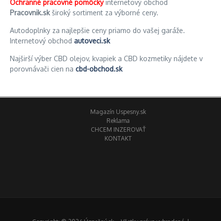
Ochranné pracovné pomôcky
internetový obchod
Pracovnik.sk
široký sortiment za výborné ceny.
Autodoplnky za najlepšie ceny priamo do vašej garáže.
Internetový obchod
autoveci.sk
Najširší výber CBD olejov, kvapiek a CBD kozmetiky nájdete v
porovnávači cien na
cbd-obchod.sk
Magazín Uspesny.sk
Reklama
CHCEM INZEROVAŤ
KONTAKT