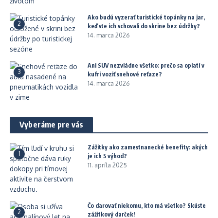
Ako budú vyzerať turistické topánky na jar,
2
keď ste ich schovali do skrine bez údržby?
14. marca 2026
Ani SUV nezvládne všetko: prečo sa oplatí v
3
kufri voziť snehové reťaze?
14. marca 2026
Vyberáme pre vás
Zážitky ako zamestnanecké benefity: akých
1
je ich 5 výhod?
11. apríla 2025
Čo darovať niekomu, kto má všetko? Skúste
2
zážitkový darček!