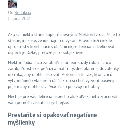
Od
Redakcia
5. júna 2017
Ako sa niekto stane super úspešným? Niektorí tvrdia, že je to
šťastie, iní zase, že ide najmä o výkon. Pravda leží niekde
uprostred v kombinácii s ďalšími ingredienciami. Definovať
úspech je ťažké, pretože je to subjektívne.
Niektorí ľudia chcú zarábať milión eur každý rok. Iní chcú
zarábať dostatok peňazí a mať tri týždne platenej dovolenky
do roka, aby mohli cestovať. Potom sú tu takí, ktorí chcú
vytvoriť niečo vlastné a ďalší, ktorí si chcú vytvoriť pasívny
príjem aby mohli tráviť viac času pri svojom hobby.
Nech je pre vás definícia úspechu akákoľvek, tieto zručnosti
vám pomôžu získať ich rýchlejšie.
Prestaňte si opakovať negatívne
myšlienky