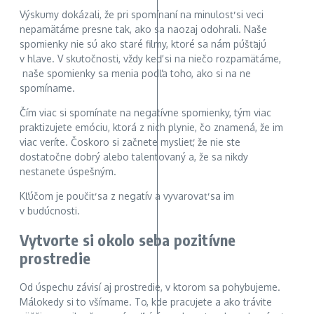
Výskumy dokázali, že pri spomínaní na minulosť si veci
nepamätáme presne tak, ako sa naozaj odohrali. Naše
spomienky nie sú ako staré filmy, ktoré sa nám púšťajú
v hlave. V skutočnosti, vždy keď si na niečo rozpamätáme,
naše spomienky sa menia podľa toho, ako si na ne
spomíname.
Čím viac si spomínate na negatívne spomienky, tým viac
praktizujete emóciu, ktorá z nich plynie, čo znamená, že im
viac veríte. Čoskoro si začnete myslieť, že nie ste
dostatočne dobrý alebo talentovaný a, že sa nikdy
nestanete úspešným.
Kľúčom je poučiť sa z negatív a vyvarovať sa im
v budúcnosti.
Vytvorte si okolo seba pozitívne
prostredie
Od úspechu závisí aj prostredie, v ktorom sa pohybujeme.
Málokedy si to všímame. To, kde pracujete a ako trávite