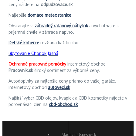
ceny nájdete na
odpudzovace.sk
Najlepšie
domáce meteostanice
Obstarajte si
záhradný ratanový nábytok
a vychutnajte si
príjemné chvíle v záhrade naplno.
Detské koberce
rozžiaria každú izbu.
ubytovanie Chopok Jasná
Ochranné pracovné pomôcky
internetový obchod
Pracovnik.sk
široký sortiment za výborné ceny.
Autodoplnky za najlepšie ceny priamo do vašej garáže.
Internetový obchod
autoveci.sk
Najširší výber CBD olejov, kvapiek a CBD kozmetiky nájdete v
porovnávači cien na
cbd-obchod.sk
Magazín Uspesny.sk