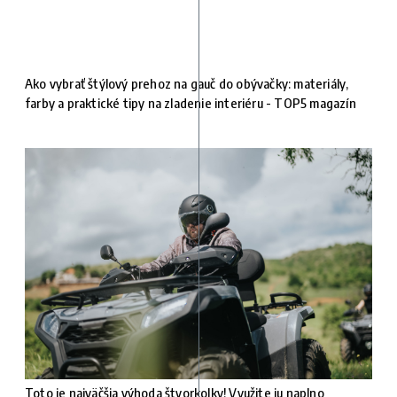
Ako vybrať štýlový prehoz na gauč do obývačky: materiály,
farby a praktické tipy na zladenie interiéru - TOP5 magazín
Toto je najväčšia výhoda štvorkolky! Využite ju naplno