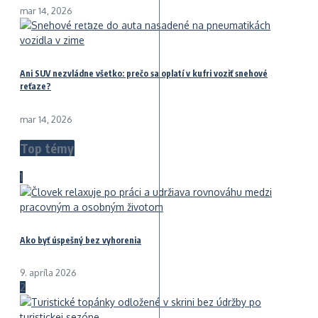
mar 14, 2026
Ani SUV nezvládne všetko: prečo sa oplatí v kufri voziť snehové
reťaze?
mar 14, 2026
Top témy
1
Ako byť úspešný bez vyhorenia
9. apríla 2026
2