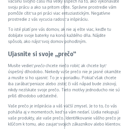
väčšinu svojho času má veľký úspech na to, ako vykonávate
svoju prácu a ako sa pritom cítite. Správne prostredie vám
pomôže cítiť sa pri práci viac entuziastickým. Negatívne
prostredie z vás vycucia radosť a inšpiráciu.
To isté platí pre vás domov, ak nie aj ešte viac, keďže tu
dobíjate svoje baterky na konci každého dňa. Nájdite
spôsob, ako nájsť svoj domov pohodlným.
Ujasnite si svoje „prečo“
Musíte vedieť
prečo
chcete niečo robiť, ak chcete byť
úspešný dlhodobo. Niekedy vaše prečo nie je jasné okamžite
a musíte si ho ujasniť. To je v poriadku. Pokiaľ však chcete
iba zarábať peniaze alebo zistiť, či váš nápad bude ziskový,
nikdy nezískate svoje prečo. Tieto motívy jednoducho nie sú
príliš dlhodobo udržateľné.
Vaše prečo je inšpirácia a váš väčší zmysel. Je to to, čo vás
poháňa aj v momentoch, keď sa vám nedarí. Ľudia nekupujú
vaše produkty, ale vaše prečo. Identifikovanie vášho prečo je
kľúčom k tomu, ako zaujať svojich zákazníkov alebo klientov.