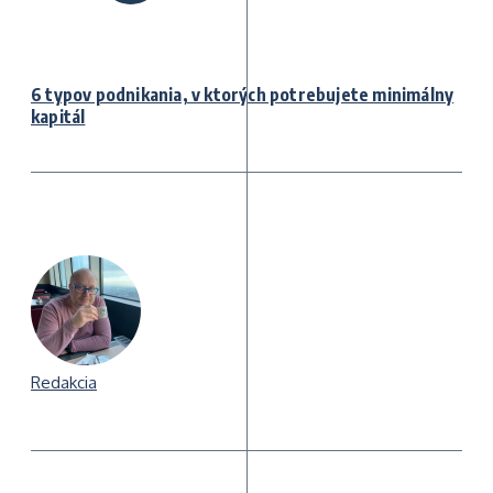
6 typov podnikania, v ktorých potrebujete minimálny
kapitál
Redakcia