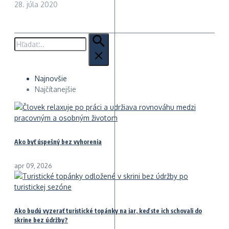
28. júla 2020
Hľadať:
Najnovšie
Najčítanejšie
Ako byť úspešný bez vyhorenia
apr 09, 2026
Ako budú vyzerať turistické topánky na jar, keď ste ich schovali do
skrine bez údržby?