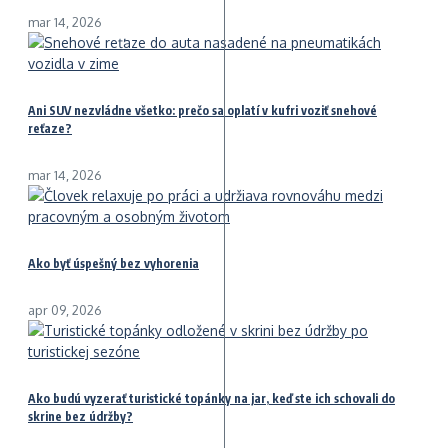
mar 14, 2026
Ani SUV nezvládne všetko: prečo sa oplatí v kufri voziť snehové
reťaze?
mar 14, 2026
Ako byť úspešný bez vyhorenia
apr 09, 2026
Ako budú vyzerať turistické topánky na jar, keď ste ich schovali do
skrine bez údržby?