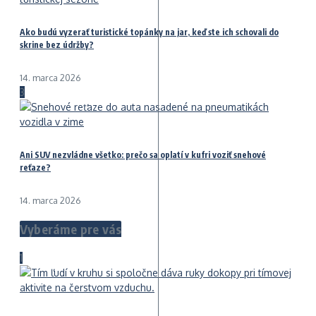
Ako budú vyzerať turistické topánky na jar, keď ste ich schovali do
skrine bez údržby?
14. marca 2026
3
Ani SUV nezvládne všetko: prečo sa oplatí v kufri voziť snehové
reťaze?
14. marca 2026
Vyberáme pre vás
1