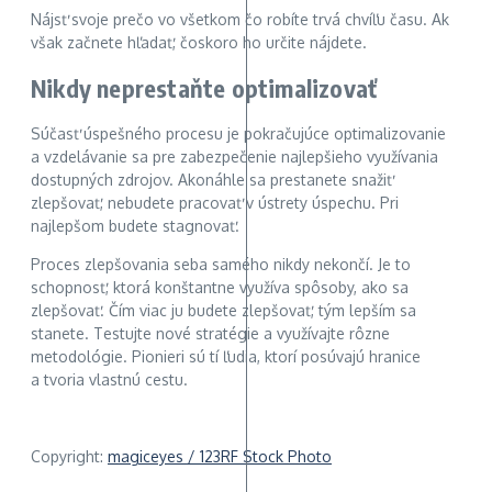
Nájsť svoje prečo vo všetkom čo robíte trvá chvíľu času. Ak
však začnete hľadať, čoskoro ho určite nájdete.
Nikdy neprestaňte optimalizovať
Súčasť úspešného procesu je pokračujúce optimalizovanie
a vzdelávanie sa pre zabezpečenie najlepšieho využívania
dostupných zdrojov. Akonáhle sa prestanete snažiť
zlepšovať, nebudete pracovať v ústrety úspechu. Pri
najlepšom budete stagnovať.
Proces zlepšovania seba samého nikdy nekončí. Je to
schopnosť, ktorá konštantne využíva spôsoby, ako sa
zlepšovať. Čím viac ju budete zlepšovať, tým lepším sa
stanete. Testujte nové stratégie a využívajte rôzne
metodológie. Pionieri sú tí ľudia, ktorí posúvajú hranice
a tvoria vlastnú cestu.
Copyright:
magiceyes / 123RF Stock Photo