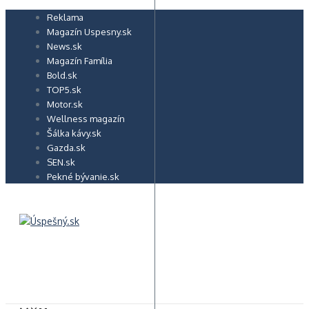
Preskočiť
Reklama
na
Magazín Uspesny.sk
obsah
News.sk
Magazín Família
Bold.sk
TOP5.sk
Motor.sk
Wellness magazín
Šálka kávy.sk
Gazda.sk
SEN.sk
Pekné bývanie.sk