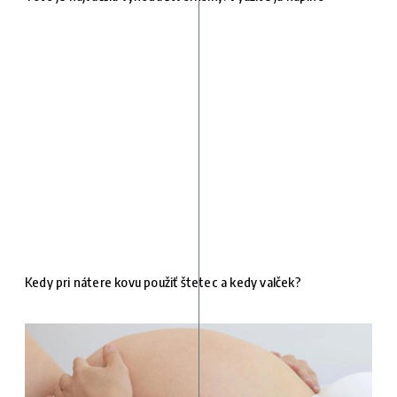
Kedy pri nátere kovu použiť štetec a kedy valček?